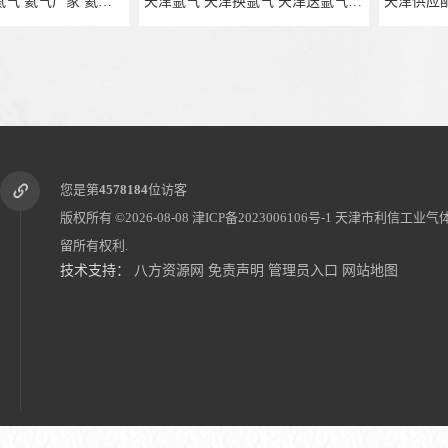
天津氩气 天津换氩气 天津送氩气 天津高纯氩气 氩气租赁
天津供应配送
您是第
4578184
位访客
版权所有 ©2026-08-08
津ICP备2023006106号-1
天津市利信工业气
留所有权利.
技术支持：
八方资源网
免责声明
管理员入口
网站地图
天津氦气 高纯氦气 氦气厂家 氦气价格配送