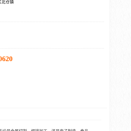
区北仓镇
0620