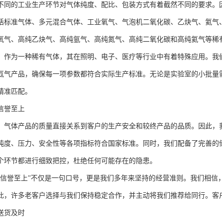
不同的工业生产环节对气体纯度、配比、包装方式有着截然不同的要求。
括标准气体、多元混合气体、工业氧气、气泡机二氧化碳、乙炔气、氦气
氧气、高纯乙炔气、高纯氩气、高纯氮气、高纯二氧化碳和高纯氦气等稀
，作为一种稀有气体，其在照明、电子、医疗等行业中有着特殊应用。我
氙气产品，确保每一项参数都符合实际生产标准。无论是实验室的小批量
精准匹配。
信誉至上
，气体产品的质量直接关系到客户的生产安全和较终产品的品质。因此，
纯度、压力、安全性等各项指标符合国家标准。同时，我们配备了完善的
个环节都进行细致把控，杜绝任何可能存在的隐患。
，信誉至上”不仅是一句口号，更是我们多年来坚持的经营准则。我们相信
此，许多老客户选择与我们保持稳定合作，并主动将我们推荐给同行。客
送货及时