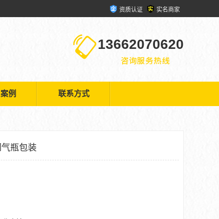
资质认证
实名商家
13662070620
户案例
联系方式
钢气瓶包装