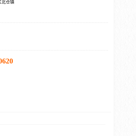
区北仓镇
0620