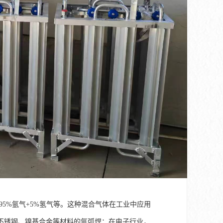
95%氩气+5%氢气等。这种混合气体在工业中应用
不锈钢、镍基合金等材料的氩弧焊；在电子行业，