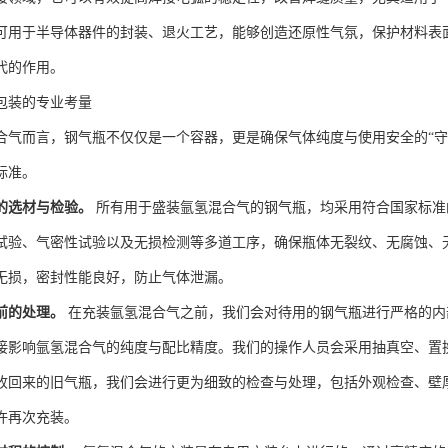
可用于半导体器件的封装、退火工艺，能够创造还原性气氛，保护材料表
代的作用。
包装的专业考量
合气而言，钢气瓶不仅仅是一个容器，更是确保气体纯度与使用安全的“守
标准。
的选材与检验。
所有用于盛装氩氢混合气的钢气瓶，均采用符合国家标准
试验、气密性试验以及无损检测等多道工序，确保瓶体无裂纹、无腐蚀、
无损，密封性能良好，防止气体泄漏。
前的处理。
在充装氩氢混合气之前，我们会对待用的钢气瓶进行严格的内
接影响氩氢混合气的纯度与配比精度。我们的操作人员会采用抽真空、置
收回来的旧气瓶，我们会进行更为细致的检查与处理，包括外观检查、壁
许再次充装。