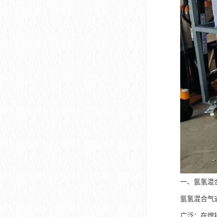
一、氩氢混
氩氢混合气
广泛：在焊