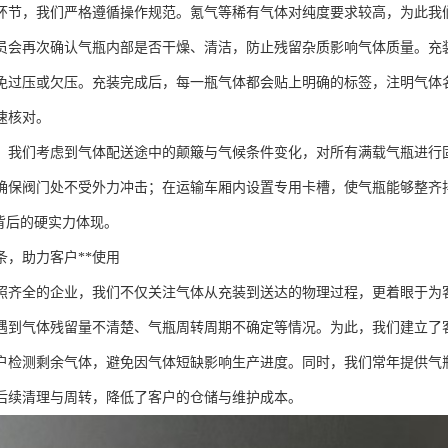
环节，我们严格遵循操作规范。氪气等稀有气体对纯度要求较高，为此我
员会再次确认气瓶内部是否干燥、清洁，防止残留杂质影响气体质量。充
免过压或欠压。充装完成后，每一瓶气体都会贴上明确的标签，注明气体
速核对。
，我们考虑到气体配送途中的颠簸与气候条件变化，对所有满载气瓶进行
确保阀门处不受外力冲击；在运输车厢内设置专用卡槽，使气瓶能够整齐
”背后的硬实力体现。
条，助力客户**使用
照齐全的企业，我们不仅关注气体从充装到送达的物理过程，更着眼于为
遇到气体残留量不清楚、气瓶周转周期不确定等情况。为此，我们建立了
户检测剩余气体，避免因气体短缺影响生产进度。同时，我们常年提供气
后续清理与周转，降低了客户的仓储与维护成本。