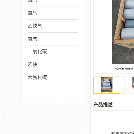
氦气
氮气
乙炔气
氧气
二氧化碳
乙炔
六氟化硫
产品描述