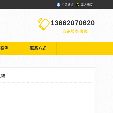
资质认证
实名商家
13662070620
户案例
联系方式
包装