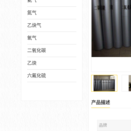
氦气
氮气
乙炔气
氧气
二氧化碳
乙炔
六氟化硫
产品描述
品牌