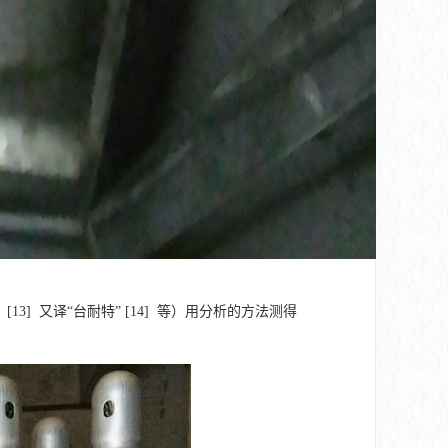
， [13] 又译“台耐特” [14] 等）用分析的方法测得