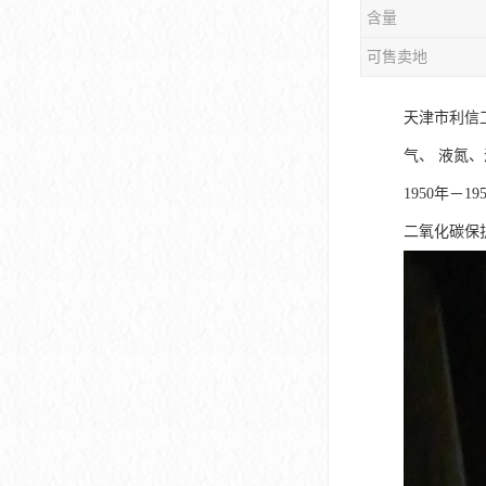
含量
可售卖地
天津市利信
气、 液氮
1950年－1
二氧化碳保