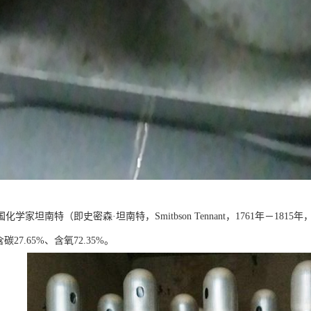
国化学家坦南特（即史密森·坦南特，Smitbson Tennant，1761年－1815年
碳27.65%、含氧72.35%。