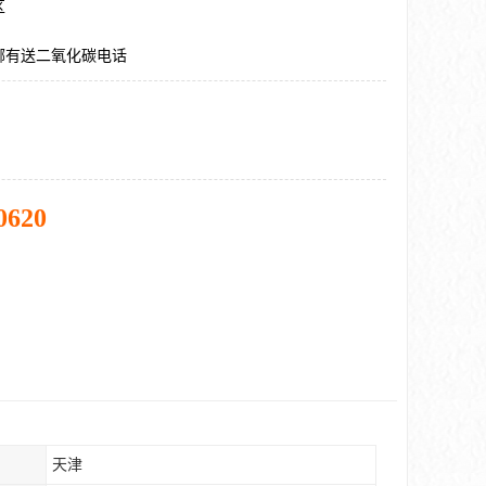
区
哪有送二氧化碳电话
0620
天津