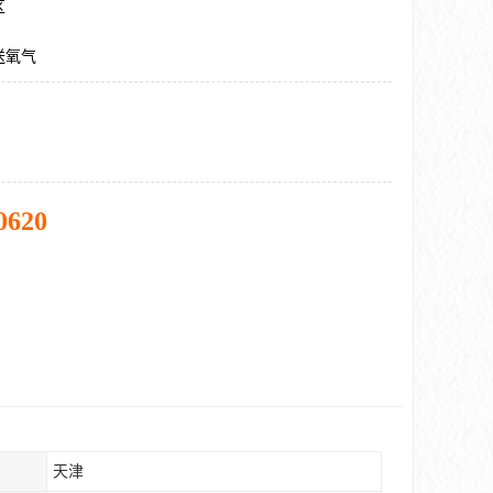
区
送氧气
0620
天津