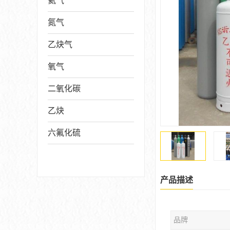
氦气
氮气
乙炔气
氧气
二氧化碳
乙炔
六氟化硫
产品描述
品牌