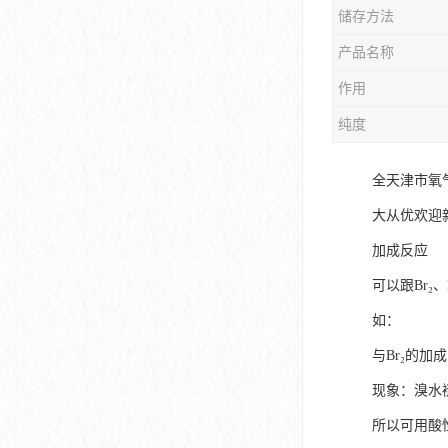
储存方法
产品名称
作用
纯度
全天津市氧
大从优欢迎
加成反应
可以跟Br₂
如：
与Br₂的加成
现象：溴水褪
所以可用酸