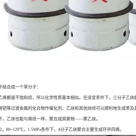
子结合成一个苯分子：
乙烯都是不饱和烃，所以化学性质基本相似。在适宜条件下，三分子乙炔
用钯等过渡金属的化合物作催化剂，乙炔和其他炔烃可以顺利地生成苯及
下，乙炔也能与烯烃一样，聚合成高聚物——聚乙炔。
）2，80~120℃，1.5MPa条件下，4分子乙炔聚合主要生成环辛四烯。