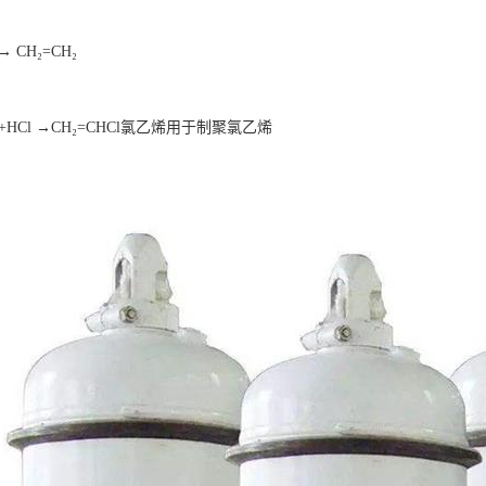
→ CH₂=CH₂
+HCl →CH₂=CHCl氯乙烯用于制聚氯乙烯