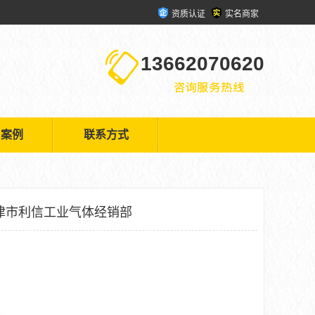
资质认证
实名商家
13662070620
户案例
联系方式
津市利信工业气体经销部