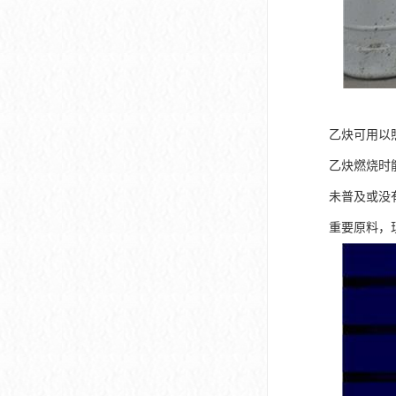
乙炔可用以
乙炔燃烧时
未普及或没
重要原料，