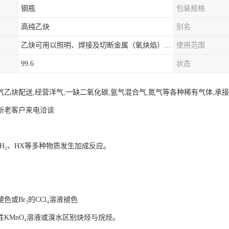
钢瓶
包装规格
高纯乙炔
别名
乙炔可用以照明、焊接及切断金属（氧炔焰），也是制造乙醛、醋酸、苯、合成橡胶、合成纤维等的基本原料。
使用范围
99.6
状态
气乙炔配送,经营洋气,一缺二氧化碳,氩气混合气,氮气等各种稀有气体,承
新老客户来电洽谈
、H₂、HX等多种物质发生加成反应。
色或Br₂的CCl₄溶液褪色
性KMnO₄溶液或溴水区别炔烃与烷烃。