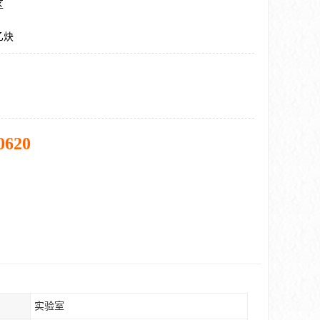
区
乙炔
0620
实验室