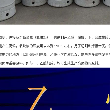
照明、焊接及切断金属（氧炔焰），也是制造乙醛、醋酸、苯、合成橡胶
能产生高温，氧炔焰的温度可以达到3200℃左右，用于切割和焊接金属
有电力的地方可以用做照明光源。乙炔化学性质活泼，能与许多试剂发生加
现仍为重要原料。如与、、乙酸加成，均可生成生产高聚物的原料。