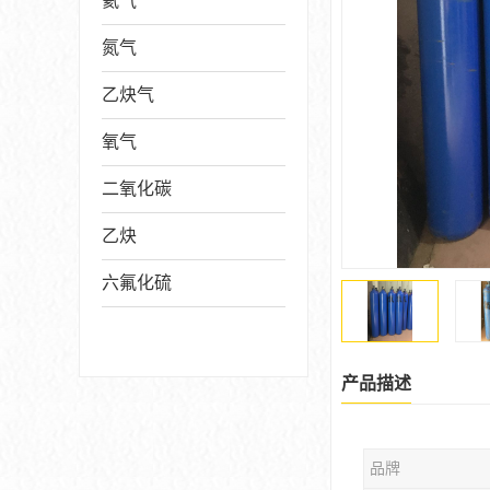
氦气
氮气
乙炔气
氧气
二氧化碳
乙炔
六氟化硫
产品描述
品牌