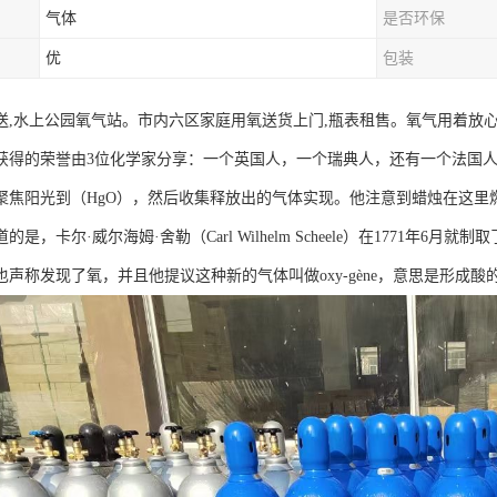
气体
是否环保
优
包装
送,水上公园氧气站。市内六区家庭用氧送货上门,瓶表租售。氧气用着放
获得的荣誉由3位化学家分享：一个英国人，一个瑞典人，还有一个法国人
年由聚焦阳光到（HgO），然后收集释放出的气体实现。他注意到蜡烛在这
的是，卡尔·威尔海姆·舍勒（Carl Wilhelm Scheele）在1771年6
也声称发现了氧，并且他提议这种新的气体叫做oxy-gène，意思是形成