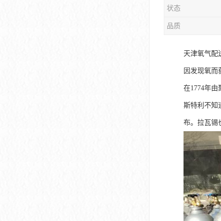
状态
品质
天津氧气配
因发现氧而
在1774
斯特利不知道
布。拉瓦锡