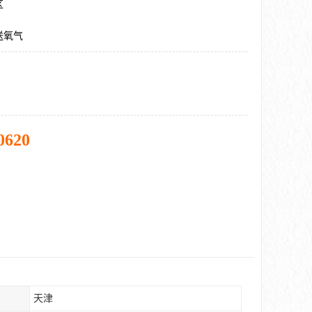
区
送氧气
0620
天津