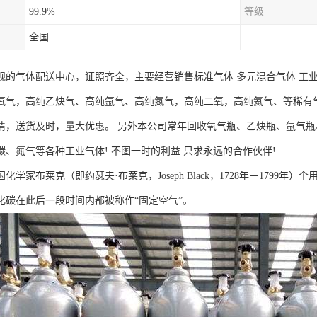
99.9%
等级
全国
规的气体配送中心，证照齐全，主要经营销售标准气体 多元混合气体 工
氧气，高纯乙炔气、高纯氩气、高纯氮气，高纯二氧，高纯氦气、等稀有
情，送货及时，量大优惠。 另外本公司常年回收氧气瓶、乙炔瓶、氩气
碳、氮气等各种工业气体! 不图一时的利益 只求永远的合作伙伴!
英国化学家布莱克（即约瑟夫·布莱克，Joseph Black，1728年－179
化碳在此后一段时间内都被称作“固定空气”。