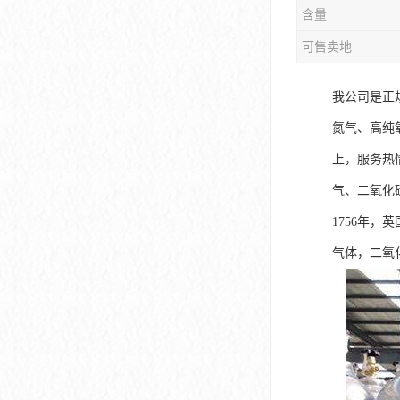
含量
可售卖地
我公司是正
氮气、高纯
上，服务热
气、二氧化
1756年，
气体，二氧