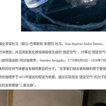
国化学家杜马（即让-巴蒂斯特·安德烈·杜马，Jean-Baptiste André Du
中燃烧，并且用氢氧化钾溶液吸收生成的“固定空气”，计算出“固定空气”中氧
即阿莫迪欧·阿伏伽德罗，Amedeo Avogadro，1776年8月9日—1856
体积的任何气体都含有相同数目的分子。”化学家们结合氧和碳的原子量得
阿伏伽德罗于1811年提出的假说为依据，通过实验测出“固定空气”的分子量
应的名称便是“二氧化碳”。