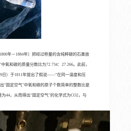
mas，1800年－1884年）把经过称量的含纯粹碳的石墨放
和碳的质量分数比为72.734：27.266。此前，
年7月9日）于1811年提出了假说——“在同一温度和压
出“固定空气”中氧和碳的原子个数简单的整数比是
为44，从而得出“固定空气”的化学式为CO2，与