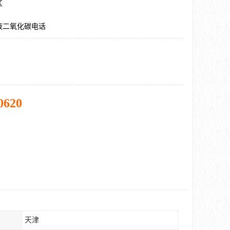
区
液二氧化碳电话
0620
天津