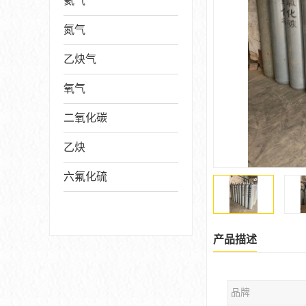
氦气
氮气
乙炔气
氧气
二氧化碳
乙炔
六氟化硫
产品描述
品牌