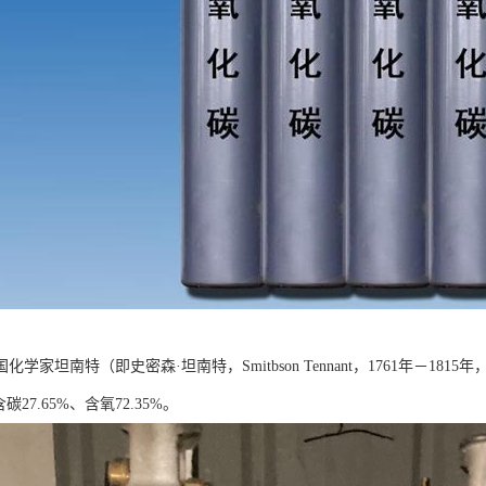
国化学家坦南特（即史密森·坦南特，Smitbson Tennant，1761年－1815年
碳27.65%、含氧72.35%。