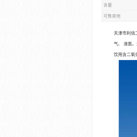
含量
可售卖地
天津市利信
气、 液氮
饮用含二氧