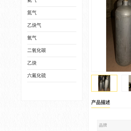
氦气
氮气
乙炔气
氧气
二氧化碳
乙炔
六氟化硫
产品描述
品牌