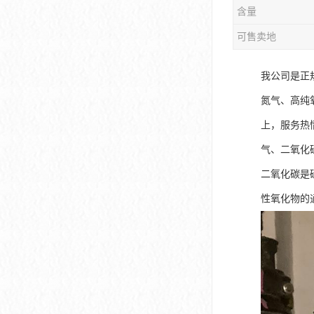
含量
可售卖地
我公司是正
氮气、高纯
上，服务热
气、二氧化
二氧化碳是
性氧化物的