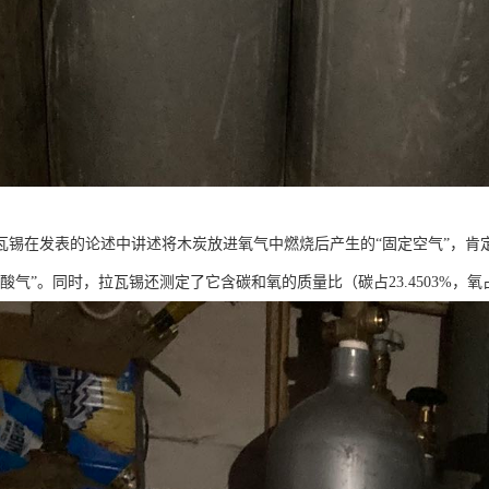
，拉瓦锡在发表的论述中讲述将木炭放进氧气中燃烧后产生的“固定空气”，肯
酸气”。同时，拉瓦锡还测定了它含碳和氧的质量比（碳占23.4503%，氧占