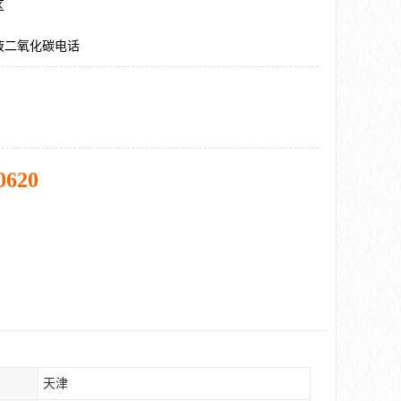
区
液二氧化碳电话
0620
天津