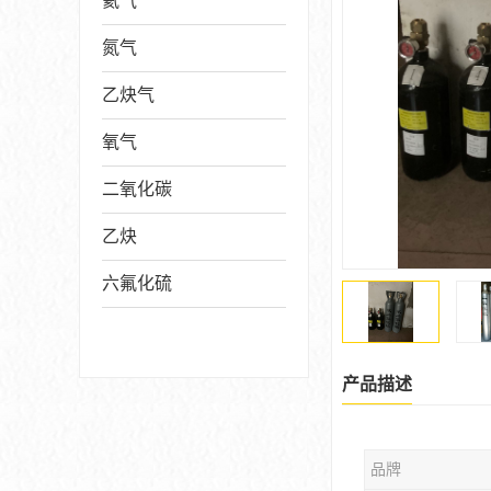
氦气
氮气
乙炔气
氧气
二氧化碳
乙炔
六氟化硫
产品描述
品牌