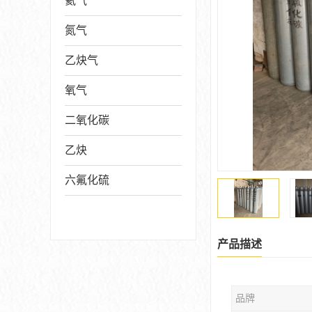
氦气
氮气
乙炔气
氧气
二氧化碳
乙炔
六氟化硫
产品描述
品牌