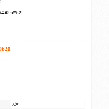
区
液二氧化碳配送
0620
天津