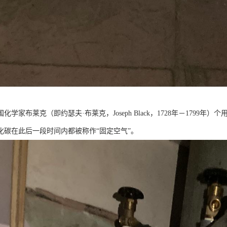
英国化学家布莱克（即约瑟夫·布莱克，Joseph Black，1728年－179
化碳在此后一段时间内都被称作“固定空气”。