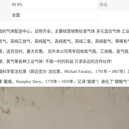
99.9%
等级
全国
规的气体配送中心，证照齐全，主要经营销售标准气体 多元混合气体 工
氧气，高纯乙炔气、高纯氩气、高纯氮气，高纯二氧，高纯氦气、等稀有
情，送货及时，量大优惠。 另外本公司常年回收氧气瓶、乙炔瓶、氩气
碳、氮气等各种工业气体! 不图一时的利益 只求永远的合作伙伴!
英国科学家法拉第（即迈克尔·法拉第，Michael Faraday，1791年－1
戴维，Humphry Davy，1778年－1829年，又译“笛彼”）液化了“碳酸气