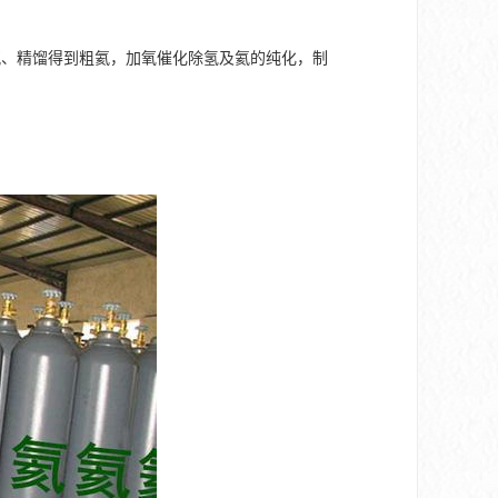
氮、精馏得到粗氦，加氧催化除氢及氦的纯化，制