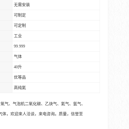
无需安装
可制定
可定制
工业
99.999
气体
40升
优等品
高纯氦
业氧气、气泡机二氧化碳、乙炔气、氦气、氩气、
气体，欢迎来人洽谈，来电咨询。质量，信誉至