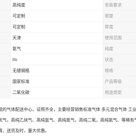
高纯度
安装要求
可定制
密度
可定制
厚度
天津
使用范围
氦气
纯度
He
状态
无缝钢瓶
规格
国家标准
产品等级
二氧化碳
用途类型
规的气体配送中心，证照齐全，主要经营销售标准气体 多元混合气体 工
氧气，高纯乙炔气、高纯氩气、高纯氮气，高纯二氧，高纯氦气、等稀有
情，送货及时，量大优惠。