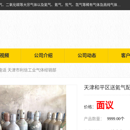
天津市利信工业气体经销部主要经营销售供应氧气、乙炔气、氩气、氮气、二氧化碳等大宗气体以及氦气、氪气、氖气、氙气等稀有气体及高纯气体的配送租赁
视频
公司介绍
公司动态
客
电话 天津市利信工业气体经销部
天津和平区送氦气配
面议
价格：
产品数量：
9999.00个