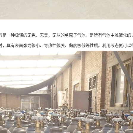
气是一种极轻的无色、无臭、无味的单原子气体。是所有气体中难液化的
74K时，具有表面张力很小、导热性很强、黏度极低等性质。利用液态氦可