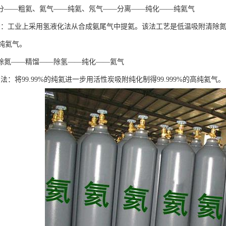
分——粗氦、氦气——纯氦、氖气——分离——纯化——纯氦气
法：工业上采用氢液化法从合成氨尾气中提氦。该法工艺是低温吸附清除
%的纯氦气。
除氮——精馏——除氢——纯化——氦气
法：将99.99%的纯氦进一步用活性炭吸附纯化制得99.999%的高纯氦气。