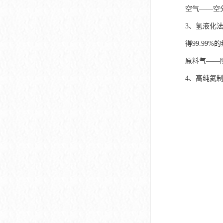
空气——空
3、氢液化
得99.99
原料气——
4、高纯氦制