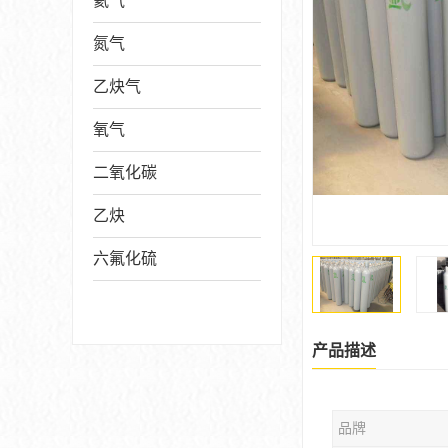
氦气
氮气
乙炔气
氧气
二氧化碳
乙炔
六氟化硫
产品描述
品牌