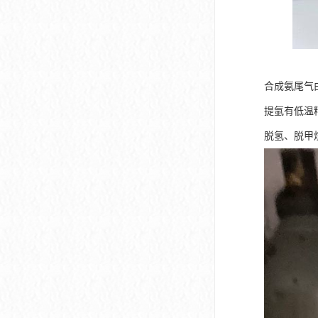
合成氨尾气由
提氩有低温
脱氢、脱甲