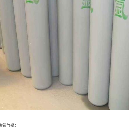
格氩气瓶：