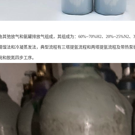
其弛放气和氨罐排放气组成，其组成为：60%~70%H2、20%~25%N2、3%
精馏法和冷凝蒸发法，典型流程有三塔提氩流程和两塔提氩流程及带热泵
烷和脱氮四步工序。