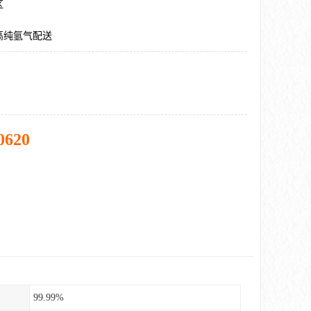
区
高纯氩气配送
0620
99.99%