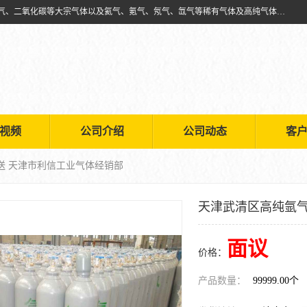
天津市利信工业气体经销部主要经营销售供应氧气、乙炔气、氩气、氮气、二氧化碳等大宗气体以及氦气、氪气、氖气、氙气等稀有气体及高纯气体的配送租赁
视频
公司介绍
公司动态
客
送 天津市利信工业气体经销部
天津武清区高纯氩气
面议
价格：
产品数量：
99999.00个