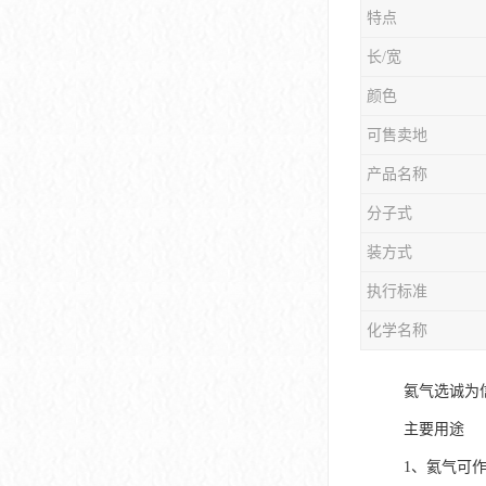
特点
长/宽
颜色
可售卖地
产品名称
分子式
装方式
执行标准
化学名称
氦气选诚为
主要用途
1、氦气可