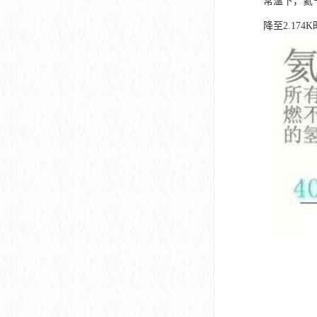
常温下，氦
降至2.1