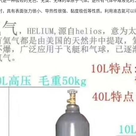
气是一种极轻的无色、无臭、无味的单原子气体。是所有气体中难液化的
74K时，具有表面张力很小、导热性很强、黏度极低等性质。利用液态氦可