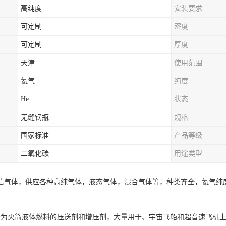
高纯度
安装要求
可定制
密度
可定制
厚度
天津
使用范围
氦气
纯度
He
状态
无缝钢瓶
规格
国家标准
产品等级
二氧化碳
用途类型
信气体，供应各种高纯气体，液态气体，混合气体等，种类齐全，氦气纯
作为火箭液体燃料的压送剂和增压剂，大量用于、宇宙飞船和超音速飞机