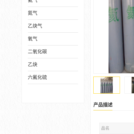
氦气
氮气
乙炔气
氧气
二氧化碳
乙炔
六氟化硫
产品描述
品名