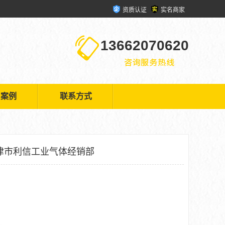
资质认证
实名商家
13662070620
户案例
联系方式
津市利信工业气体经销部