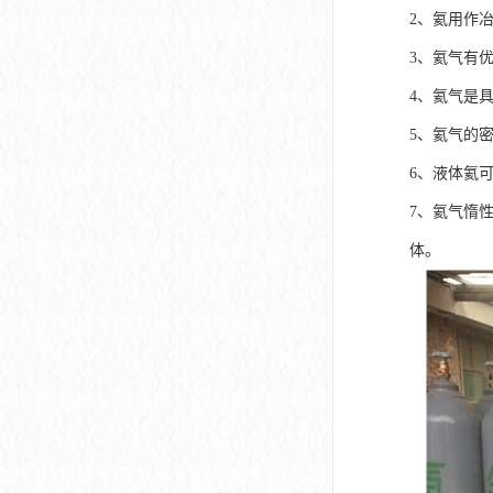
2、氦用作
3、氦气有
4、氦气是
5、氦气的
6、液体氦
7、氦气惰
体。