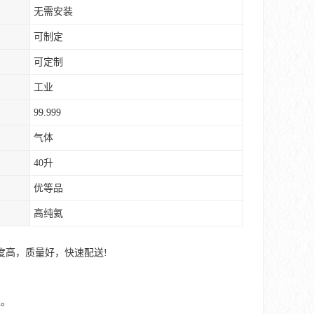
无需安装
可制定
可定制
工业
99.999
气体
40升
优等品
高纯氦
度高，质量好，快速配送!
上。