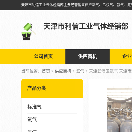
天津市利信工业气体经销部
公司首页
供应商机
企业
当前位置：
首页
>
供应商机
>
氦气
> 天津武清区氦气 天津
产品分类
标准气
氩气