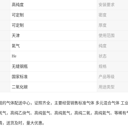
高纯度
安装要求
可定制
密度
可定制
厚度
天津
使用范围
氦气
纯度
He
状态
无缝钢瓶
规格
国家标准
产品等级
二氧化碳
用途类型
规的气体配送中心，证照齐全，主要经营销售标准气体 多元混合气体 工
氧气，高纯乙炔气、高纯氩气、高纯氮气，高纯二氧，高纯氦气、等稀有
情，送货及时，量大优惠。