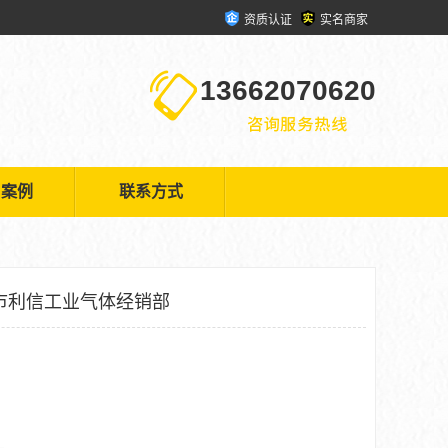
资质认证
实名商家
13662070620
户案例
联系方式
市利信工业气体经销部