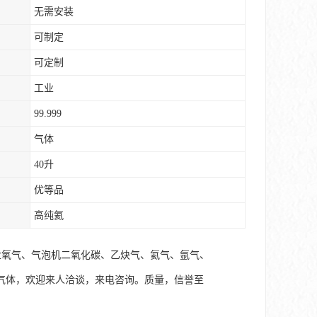
无需安装
可制定
可定制
工业
99.999
气体
40升
优等品
高纯氦
业氧气、气泡机二氧化碳、乙炔气、氦气、氩气、
气体，欢迎来人洽谈，来电咨询。质量，信誉至