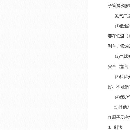
子管潜水服
氦气广泛应
(1)低温
要在低温（
列车，领域
(2)气球充
安全（氢气
(3)检验
好、不可燃
(4)保护
(5)其他
作原子反应
3、制法