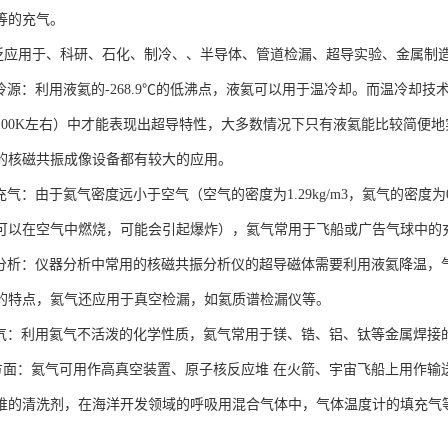
等的充气。
用于、科研、石化、制冷、、半导体、管道检漏、超导实验、金属制造
冷源：利用液氦的-268.9℃的低沸点，液氦可以用于温冷却。而温冷却
100K左右）中才能表现出超导特性，大多数情况下只有液氦能比较简便
的核磁共振成像设备都有较大的应用。
气：由于氦气密度远小于空气（空气的密度为1.29kg/m3，氦气的密度为0.
可以在空气中燃烧，可能会引起爆炸），氦气常用于飞船或广告气球中的
分析：仪器分析中常用的核磁共振分析仪的超导磁体需要利用液氦降温，
的特点，氦气还应用于真空检漏，如氦质谱检漏仪等。
气：利用氦气不活泼的化学性质，氦气常用于镁、锆、铝、钛等金属焊接
方面：氦气可用作高真空装置、原子核反应堆 在火箭、宇宙飞船上用作输
堆的清洗剂，在海洋开发领域的呼吸用混合气体中，气体温度计的填充气