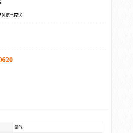
区
高纯氮气配送
0620
氮气