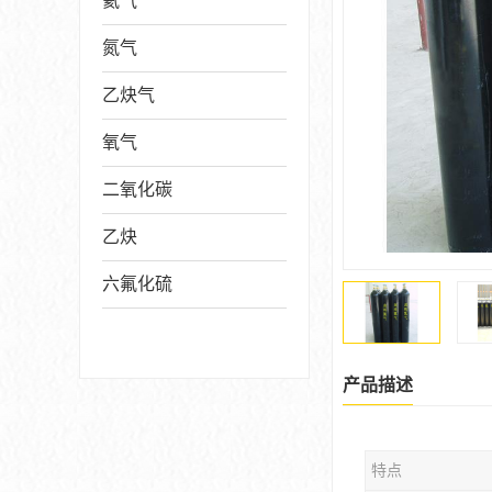
氦气
氮气
乙炔气
氧气
二氧化碳
乙炔
六氟化硫
产品描述
特点