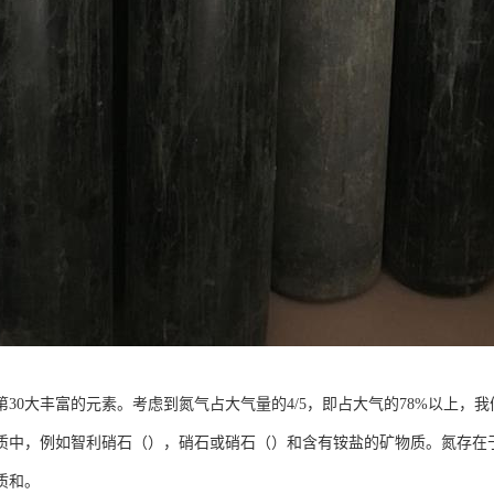
第30大丰富的元素。考虑到氮气占大气量的4/5，即占大气的78%以上
质中，例如智利硝石（），硝石或硝石（）和含有铵盐的矿物质。氮存在
质和。