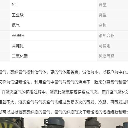
N2
含量
工业级
类型
氮气
名称
99.99%
钢瓶容积
高纯氮
可售地
二氧化碳
纯度等级
氦气，高纯氦气找利信气体，更的气体服务商，诚信为本，以客户为中心
又称为低温精馏法，利用空气中氮气与氧气的沸点不一致来分离氧气和氮气。
℃），在液态空气的蒸发过程中，液氮比液氧更容易变成气态，而在空气液
相差不大，液态空气与气态空气需经过反复多次的蒸发、冷凝、再蒸发过
就可以过得较高高纯度的氮气，氮气的纯度取决于精馏塔的塔板级数和精