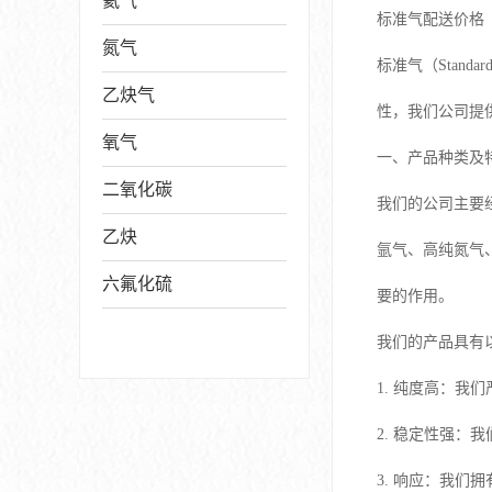
氦气
标准气配送价格
氮气
标准气（Stan
乙炔气
性，我们公司提
氧气
一、产品种类及
二氧化碳
我们的公司主要
乙炔
氩气、高纯氮气
六氟化硫
要的作用。
我们的产品具有
1. 纯度高：
2. 稳定性强
3. 响应：我