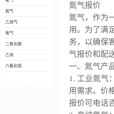
氦气
氮气报价
氮气
氮气，作为
乙炔气
用。为了满
氧气
务，以确保
二氧化碳
气报价和配
乙炔
一、氮气产
六氟化硫
1. 工业氮
用需求。价
报价可电话