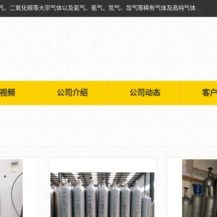
天津市利信工业气体经销部主要经营销售供应氧气、乙炔气、氩气、氮气、二氧化碳等大宗气体以及氦气、氪气、氖气、氙气等稀有气体及高纯气体的配送租赁
视频
公司介绍
公司动态
客