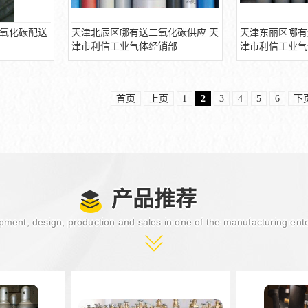
氧化碳配送
天津北辰区哪有送二氧化碳供应 天
天津东丽区哪有
津市利信工业气体经销部
津市利信工业气
首页
上页
1
2
3
4
5
6
下
产品推荐
ment, design, production and sales in one of the manufacturing ent