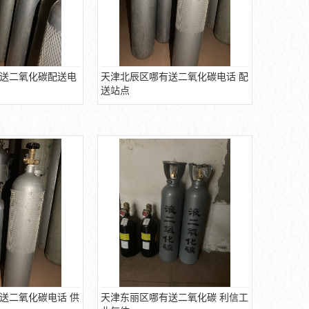
送二氧化碳配送电
天津北辰区哪有送二氧化碳电话 配
送站点
送二氧化碳电话 供
天津东丽区哪有送二氧化碳 利信工