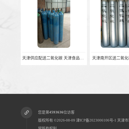
天津南开区送二氧化碳配送 供应站
您是第
4593636
位访客
版权所有 ©2026-08-09
津ICP备2023006106号-1
天津市
留所有权利.